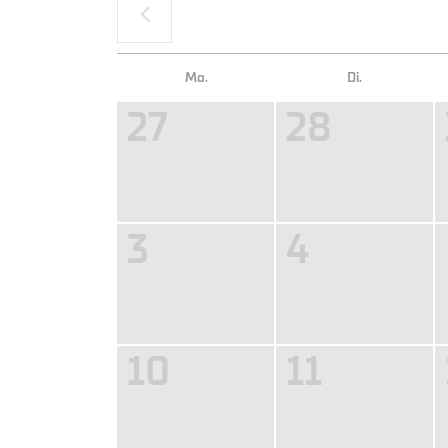
Unsere Zahlungsarten:
Mo.
Di.
27
28
3
4
10
11