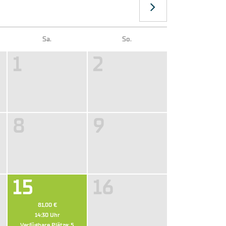
Sa.
So.
1
2
8
9
15
16
81,00 €
14:30
Uhr
Verfügbare Plätze:
5