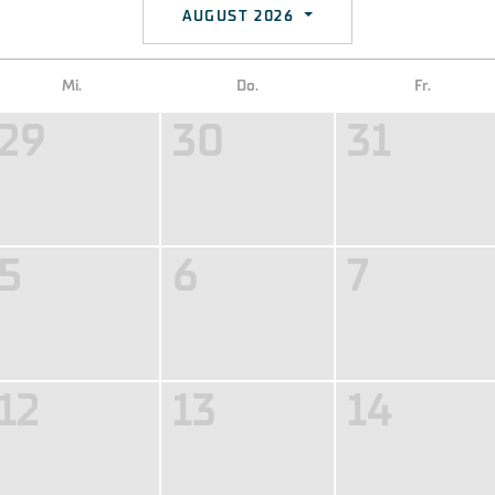
AUGUST 2026
Mi.
Do.
Fr.
29
30
31
5
6
7
12
13
14