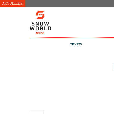
AKTUELLES:
N
TICKETS
TICKETS
KURSE
GUTSCHEINE
REGISTRIEREN / ANMELDEN