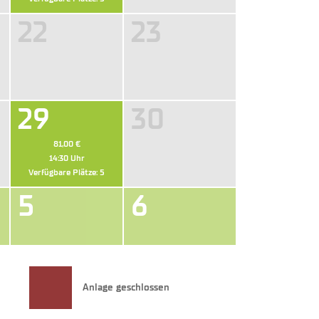
22
23
29
30
81,00 €
14:30
Uhr
Verfügbare Plätze:
5
5
6
Anlage geschlossen