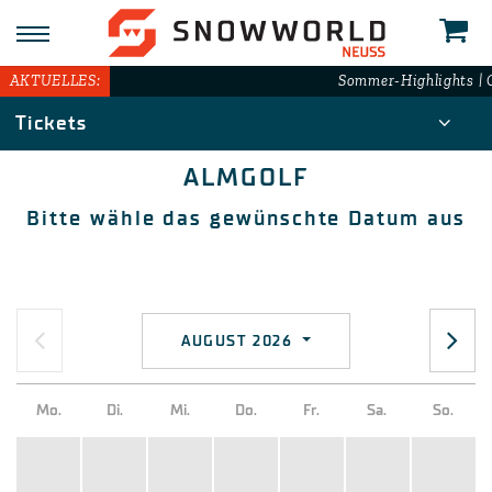
AKTUELLES:
Sommer-Highlights | G
Tickets
ALMGOLF
Bitte wähle das gewünschte Datum aus
AUGUST 2026
Mo.
Di.
Mi.
Do.
Fr.
Sa.
So.